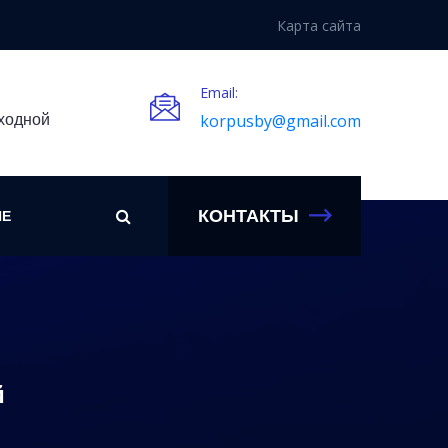
Карта сайта
Email:
ыходной
korpusby@gmail.com
КОНТАКТЫ
ИЕ
й