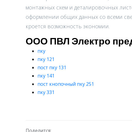
монтажных схем и деталировочных листо
оформлении общих данных со всеми св
кроется возможность экономии.
ООО ПВЛ Электро пред
пку
пку 121
пост пку 131
пку 141
пост кнопочный пку 251
пку 331
Поделится: