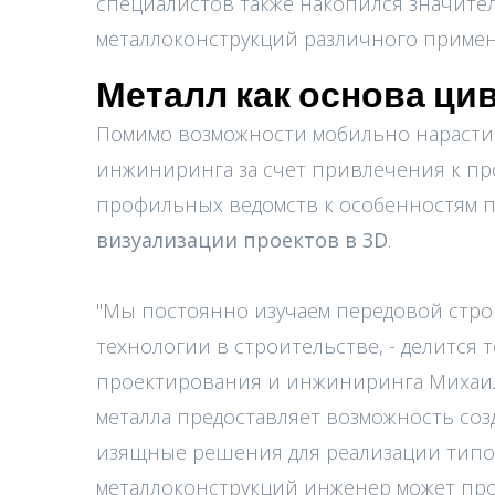
специалистов также накопился значит
металлоконструкций различного примен
Металл как основа ци
Помимо возможности мобильно нарасти
инжиниринга за счет привлечения к п
профильных ведомств к особенностям 
визуализации проектов в 3D
.
"Мы постоянно изучаем передовой ст
технологии в строительстве, - делится
проектирования и инжиниринга Михаил З
металла предоставляет возможность со
изящные решения для реализации типо
металлоконструкций инженер может про