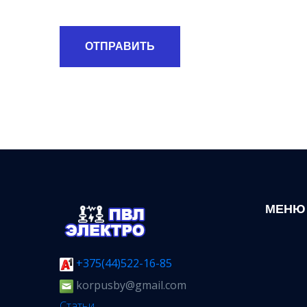
ОТПРАВИТЬ
МЕНЮ
+375(44)522-16-85
korpusby@gmail.com
Статьи