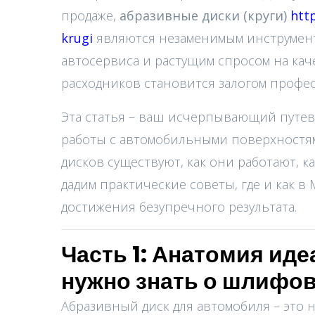
продаже,
абразивные диски (круги)
http
krugi
являются незаменимым инструменто
автосервиса и растущим спросом на ка
расходников становится залогом профес
Эта статья – ваш исчерпывающий путев
работы с автомобильными поверхностям
дисков существуют, как они работают, к
дадим практические советы, где и как 
достижения безупречного результата.
Часть 1: Анатомия иде
нужно знать о шлифов
Абразивный диск для автомобиля – это н