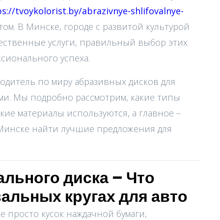
s://tvoykolorist.by/abrazivnye-shlifovalnye-
м. В Минске, городе с развитой культурой
чественные услуги, правильный выбор этих
сионального успеха.
одитель по миру абразивных дисков для
и. Мы подробно рассмотрим, какие типы
акие материалы используются, а главное –
в Минске найти лучшие предложения для
ального диска – Что
альных кругах для авто
е просто кусок наждачной бумаги,