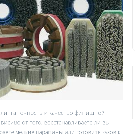
йлинга точность и качество финишной
висимо от того, восстанавливаете ли вы
раете мелкие царапины или готовите кузов к