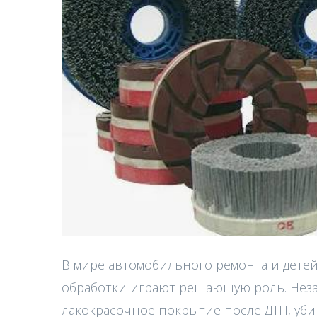
В мире автомобильного ремонта и дете
обработки играют решающую роль. Неза
лакокрасочное покрытие после ДТП, уби