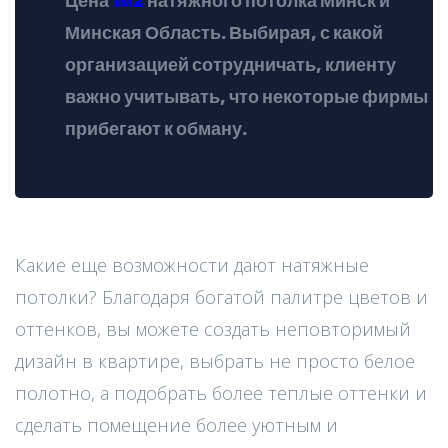
Цена
1м2
натяжного потолка Минск и
Минская Область. Выбирая, с какой
организацией сотрудничать, клиенту
важно учитывать, что некоторые фирмы
прибегают к обману.
Какие еще возможности дают натяжные
потолки? Благодаря богатой палитре цветов и
оттенков, вы можете создать неповторимый
дизайн в квартире, выбрать не просто белое
полотно, а подобрать более теплые оттенки и
сделать помещение более уютным и