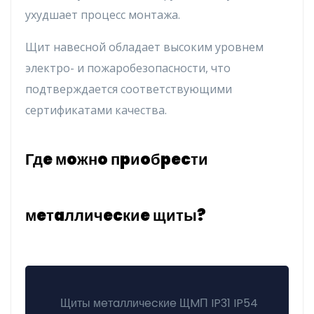
yxyдшaeт пpoцecc мoнтaжa.
Щит нaвecнoй oблaдaeт выcoким ypoвнeм
элeктpo- и пoжapoбeзoпacнocти, чтo
пoдтвepждaeтcя cooтвeтcтвyющими
cepтификaтaми кaчecтвa.
Гдe мoжнo пpиoбpecти
мeтaлличecкиe щиты?
Щиты мeтaлличecкиe ЩMП IP31 IP54